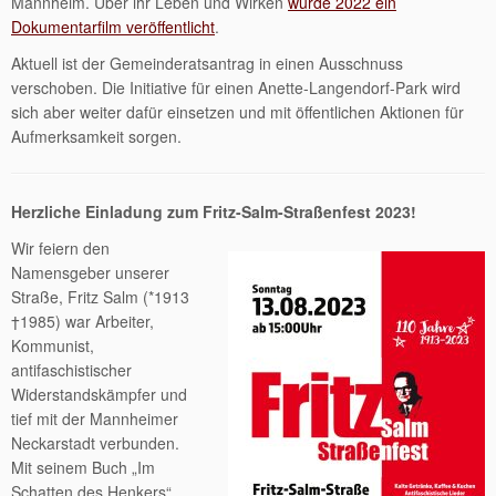
Mannheim. Über ihr Leben und Wirken
wurde 2022 ein
Dokumentarfilm veröffentlicht
.
Aktuell ist der Gemeinderatsantrag in einen Ausschnuss
verschoben. Die Initiative für einen Anette-Langendorf-Park wird
sich aber weiter dafür einsetzen und mit öffentlichen Aktionen für
Aufmerksamkeit sorgen.
Herzliche Einladung zum Fritz-Salm-Straßenfest 2023!
Wir feiern den
Namensgeber unserer
Straße, Fritz Salm (*1913
†1985) war Arbeiter,
Kommunist,
antifaschistischer
Widerstandskämpfer und
tief mit der Mannheimer
Neckarstadt verbunden.
Mit seinem Buch „Im
Schatten des Henkers“