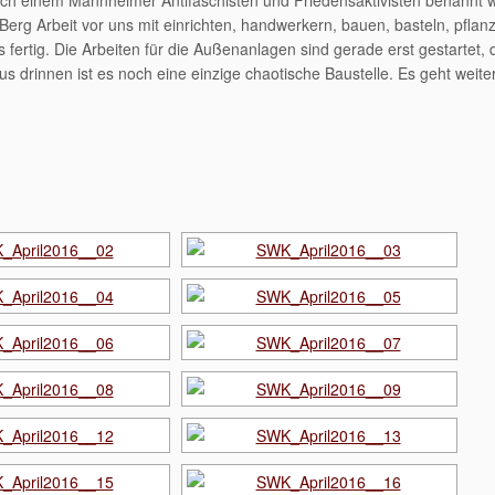
ach einem Mannheimer Antifaschisten und Friedensaktivisten benannt w
 Berg Arbeit vor uns mit einrichten, handwerkern, bauen, basteln, pflan
s fertig. Die Arbeiten für die Außenanlagen sind gerade erst gestartet, 
 drinnen ist es noch eine einzige chaotische Baustelle. Es geht weite