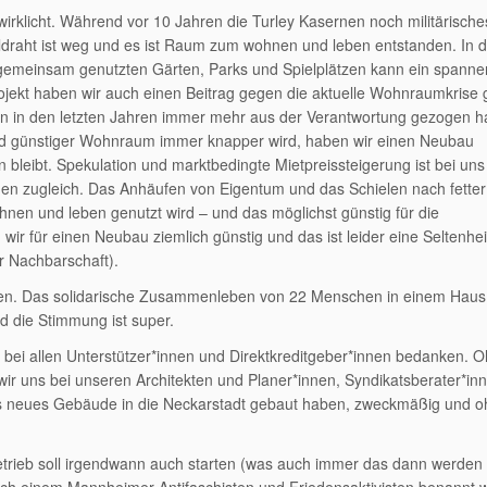
erwirklicht. Während vor 10 Jahren die Turley Kasernen noch militärisch
eldraht ist weg und es ist Raum zum wohnen und leben entstanden. In d
t gemeinsam genutzten Gärten, Parks und Spielplätzen kann ein spann
jekt haben wir auch einen Beitrag gegen die aktuelle Wohnraumkrise g
en in den letzten Jahren immer mehr aus der Verantwortung gezogen 
 und günstiger Wohnraum immer knapper wird, haben wir einen Neubau
bleibt. Spekulation und marktbedingte Mietpreissteigerung ist bei uns
nen zugleich. Das Anhäufen von Eigentum und das Schielen nach fetter
ohnen und leben genutzt wird – und das möglichst günstig für die
ir für einen Neubau ziemlich günstig und das ist leider eine Seltenhei
r Nachbarschaft).
ehen. Das solidarische Zusammenleben von 22 Menschen in einem Haus 
d die Stimmung ist super.
ch bei allen Unterstützer*innen und Direktkreditgeber*innen bedanken. 
ir uns bei unseren Architekten und Planer*innen, Syndikatsberater*in
s neues Gebäude in die Neckarstadt gebaut haben, zweckmäßig und oh
trieb soll irgendwann auch starten (was auch immer das dann werden 