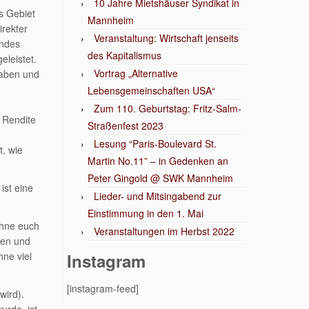
10 Jahre Mietshäuser Syndikat in
es Gebiet
Mannheim
irekter
Veranstaltung: Wirtschaft jenseits
endes
des Kapitalismus
eleistet.
Vortrag „Alternative
haben und
Lebensgemeinschaften USA“
Zum 110. Geburtstag: Fritz-Salm-
 Rendite
Straßenfest 2023
Lesung “Paris-Boulevard St.
t, wie
Martin No.11” – in Gedenken an
Peter Gingold @ SWK Mannheim
ist eine
Lieder- und Mitsingabend zur
Einstimmung in den 1. Mai
Ohne euch
Veranstaltungen im Herbst 2022
nen und
ne viel
Instagram
[instagram-feed]
wird).