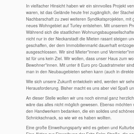
In vielfacher Hinsicht haben wir ein sinnvolles Projekt v
waren, ist das Gelände heute frei zugänglich, der Stach
Nachbarschaft zu zwei weiteren Syndikatsprojekten, mi
neues Wohngebiet auf Turley entstehen. Mit unserem Pro
Während sich die staatlichen Wohnungsbaugesellschaft
nicht nur in der Neckarstadt die Mieten rasant steigen
geschaffen, der dem Immobilienmarkt dauerhaft entzogen 
ausgeschlossen. Wir sind Mieter*innen und Vermieter*in
ist für uns kein Ziel. Wir wollen, dass unser Haus zum w
Bewohner*innen. Mit unter 8 Euro pro Quadratmeter sind w
man in den Neubaugebieten sehen kann (auch in direkte
Wie sich unsere Zukunft entwickeln wird, werden wir s
Herausforderung. Bisher macht es uns aber viel Spaß un
An dieser Stelle wollen wir uns noch einmal ganz herzli
wäre das alles nicht möglich gewesen. Ebenso möchten w
den Handwerkern bedanken, die ein solides und schöne
Schnickschnack, so wie wir es haben wollten.
Eine große Einweihungsparty wird es geben und Kulturbe